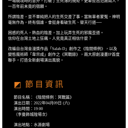
一場繞境時的意外，打破了生死簿的規矩，更牽扯出范謝兩人，
一百年前未竟的宿願。
所謂陰差，並不單純把人的生死交差了事，當無辜者蒙冤，神明
毫無作為，終有個誰，會挺身看破生死、替天行道──
困惑的死人，熱血的陰差，加上玩弄生死的邪魔歪道。
信仰在台灣土地上狂飆，人究竟真正相信什麼？
改編自台灣金漫獎作品「Salah-D」創作之《陰間條例》，以及
變態魔術師「韋宗成」創作之《冥戰錄》，兩大原創漫畫IP首度
聯手，打造全新劇場演出風貌。
◩ 節 目 資 訊
節目名稱：《陰間條例：冥戰篇》
演出日期：2022年04月09日 (六)
演出時間：19:00
（李曼飾城隍場次）
演出地點：水源劇場