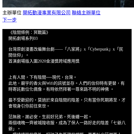
主辦單位
開拓動漫事業有限公司
聯絡主辦單位
下一步
《陰間條例：冥戰篇》
開拓劇場系列03
台灣原創漫畫改編舞台劇——「八家將」x「Cyberpunk」x「民
間信仰」。
首演劇場版入圍2020金漫獎跨域應用獎
上有人間，下有陰間──現代，台灣。
此地，廟宇的香火與Wifi的訊號並存。人們的信仰時有更替，有
時寄託數位化偶像，有時依然拜著一尊來路不明的神佛 。
最不受歡迎的，莫過於來自陰間的陰差，只有當你死期將至，才
會現身引你前往來世。
范無赦，謝必安，生前好兄弟，死後纏一起。
兩個魂魄一齊被城隍收服，成為了保人一路好走的陰差「七爺八
爺」。