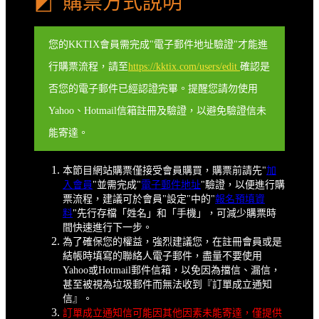
◩ 購票方式說明
您的KKTIX會員需完成"電子郵件地址驗證"才能進
行購票流程，請至
https://kktix.com/users/edit
確認是
否您的電子郵件已經認證完畢。提醒您請勿使用
Yahoo、Hotmail信箱註冊及驗證，以避免驗證信未
能寄達。
本節目網站購票僅接受會員購買，購票前請先"
加
入會員
"並需完成"
電子郵件地址
"驗證，以便進行購
票流程，建議可於會員"設定"中的"
報名預填資
料
"先行存檔「姓名」和「手機」，可減少購票時
間快速進行下一步。
為了確保您的權益，強烈建議您，在註冊會員或是
結帳時填寫的聯絡人電子郵件，盡量不要使用
Yahoo或Hotmail郵件信箱，以免因為擋信、漏信，
甚至被視為垃圾郵件而無法收到『訂單成立通知
信』。
訂單成立通知信可能因其他因素未能寄達，僅提供