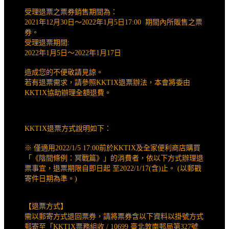
受理退票之票券銷售期間為：
2021年12月30日～2022年1月5日17:00 期間內所販售之票
券。
受理退票期間:
2022年1月5日～2022年1月17日
造成您的不便敬請見諒。
若有退票需求，請參照KKTIX退票辦法，本會將委由
KKTIX協助辦理全額退費。
KKTIX退票方式說明如下：
※ 僅適用2022/1/5 17:00前於KKTIX及全家便利商店購買
「《陰間條例：冥戰篇》」的消費者，依以下方式辦理退
票事宜，退票期限自即日起 至2022/1/17(含)止。 (以郵戳
寄件日期為準。)
【退票方式】
需以郵寄方式退回票券，請將票券含以下資料以掛號方式
郵寄至「KKTIX票務組收 / 10699 臺北敦南郵局第327號