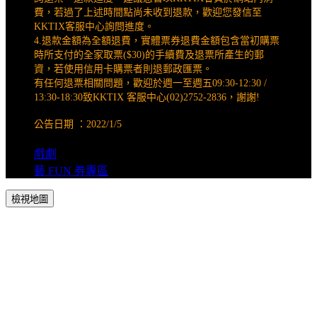
費，若過了上述時間點尚未收到退款，歡迎您發信至
KKTIX客服中心詢問進度。
4.退款金額為全額退費，實體票券退費金額包含當初購票
時所支付的全家取票($30)的手續費及退票所產生的郵
資，若使用信用卡購票者則退郵政匯票。
有任何退票相關問題，歡迎於週一至週五09:30-12:30 /
13:30-18:30致KKTIX 客服中心(02)2752-2836，謝謝!
公告日期 ：2022/1/5
戲劇
藝 FUN 券專區
檢視地圖