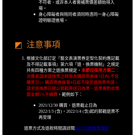
不符者、或非本人者需補票價差額始得入
場。
身心障礙者與陪同者須同時憑同一身心障礙
證明驗證進場。
◩ 注意事項
根據文化部訂定『藝文表演票券定型化契約應記載
及不得記載事項』第六項「退、換票機制」之規定
共有四種方案之退換票規定，
本節目採用方案二
：
消費者請求退換票之時限為購買票券後3日內(不含
購票日)，購買票券後第4日起不接受退換票申請，
請求退換票日期以郵戳寄送日為準，退票需酌收票
面金額5%手續費
，範例如下：
2021/12/30 購買，退票截止日為
2022/1/3 (含)，2022/1/4 (含)起的郵戳退票不
再受理
退票方式及退款時間請詳閱
KKTIX退換票規定