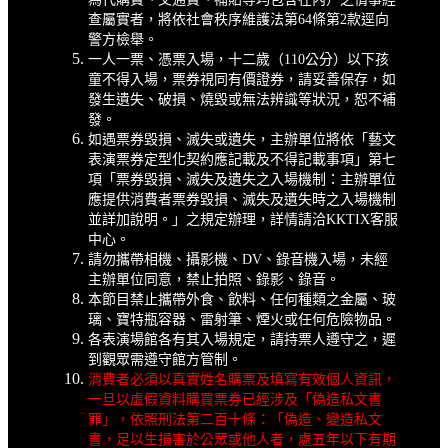
查屬實者，將依社會秩序維護法第64條第2款逕向
警方檢舉。
一人一票、憑票入場，十二歲（110公分）以下孩
童不得入場，票券視同有價證券，請妥善保存，如
發生遺失、破損、燒毀或無法辨識等狀況，恕不補
發。
如遇票券毀損、滅失或遺失，主辦單位將依「藝文
表演票券定型化契約應記載及不得記載事項」第七
項「票券毀損、滅失及遺失之入場機制：主辦單位
應提供消費者票券毀損、滅失及遺失時之入場機制
並詳加說明。」之規定辦理，詳情請洽KKTIX客服
中心。
請勿攜帶相機、攝影機、DV、錄音機入場，未經
主辦單位同意，禁止拍照、錄影、錄音。
本節目禁止攜帶外食、飲料、任何種類之金屬、玻
璃、寶特瓶容器、雷射筆、煙火或任何危險物品。
各表演場館各有其入場規定，請持票人遵守之，遲
到觀眾需遵守館方管制。
消費者必須以真實姓名購票及填寫有效個人資訊，
一旦以虛假資料購買票券已經涉及「偽造私文書
罪」，依照刑法第二百十條：「偽造、變造私文
書，足以生損害於公眾或他人者，處五年以下有期