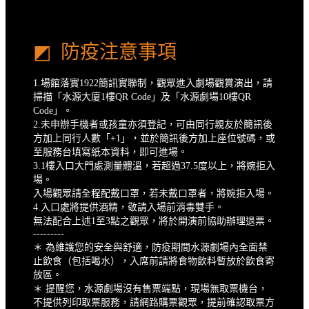
◩ 防疫注意事項
1.場館落實1922簡訊實聯制，觀眾進入劇場觀賞演出，請
掃描「水源大廈1樓QR Code」及「水源劇場10樓QR
Code」。
2.未申辦手機者或孩童亦須登記，可由同行親友於簡訊後
方加上同行人數「+1」，並於簡訊後方加上座位號碼，或
至服務台填寫紙本資料，即可進場。
3.1樓入口大門處測量體溫，若超過37.5度以上，將婉拒入
場。
入場觀眾請全程配戴口罩，若未戴口罩者，將婉拒入場。
4.入口處將提供酒精，敬請入場前消毒雙手。
無法配合上述1️至3️點之觀眾，將於開演前協助辦理退票。
---------
＊ 為維護您的安全與舒適，防疫期間水源劇場內全面禁
止飲食（包括喝水），入席前請將食物飲料暫放於飲食寄
放區。
＊ 提醒您，水源劇場沒有售票端點，現場無取票機台，
不提供列印取票服務，請網路購票觀眾，提前確認取票方