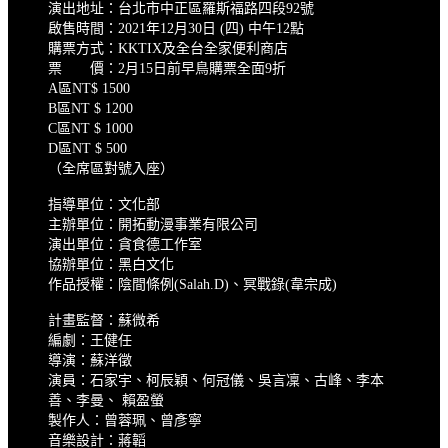
演出地址：台北市中正區羅斯福路四段92號
啟售時間：2021年12月30日 (四) 中午12點
購票方式：KKTIX及全台全家便利商店
票 價：2月15日前早鳥購票全面9折
A區NT$ 1500
B區NT $ 1200
C區NT $ 1000
D區NT $ 500
（全席區對號入座）
指導單位：文化部
主辦單位：開拓動漫事業有限公司
演出單位：貪食德工作室
協辦單位：黑白文化
作品授權：陰間條例(Salah.D)、冥戰錄(韋宗成)
計畫監督：蘇微希
編劇：王健任
導演：蘇洋徵
演員：石家宇、柯辰穎、何冠儀、吳言凜、古峰、李本
善、李曼、 賴盈螢
製作人：曾蓉珮、曾彥寧
音樂設計：蔣韜