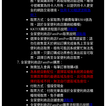
務，會員購票時，將取得簡訊驗證碼，確保
卡號確實為持卡人所有，以提供持卡人更安
全的網路交易環境。
信用卡3D驗證流程為
何？
取票方式：全家取票(手續費每筆$30/4張為
限，請於全家便利商店繳納給櫃檯)
KKTIX購票流程圖示說明
請點我
全家便利商店FamiPort取票說明
請點我
選擇全家便利商店FamiPort取票請留意：請
勿在啟售當天於網站訂購完成後馬上至全家
便利商店取票，極有可能因系統繁忙無法馬
上取票，只要訂購成功票券在演出前皆可取
票，請擇日再至全家便利商店取票。
全家便利商店FamiPort購票：
無需加入會員，每筆訂單限購4張
為系統自動配位，選擇區域後系統將自動配
至購買票價的最適區域及座位，且可能與選
擇的區域不同，無法自行選區域及座位。
付款方式：僅接受現金
取票方式：付款完畢直接於全家便利商店櫃
檯現場取票，免手續費
全家便利商店店鋪查詢
請點我
全家便利商店FamiPort購票流程圖示說明
請