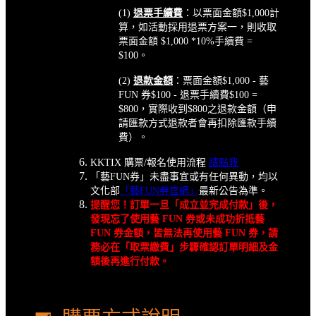
(1)
退票手續費
：以票面金額$1,000計
算，如活動採用退票方案一，則收取
票面金額 $1,000 *10%手續費 =
$100。
(2)
退款金額
：票面金額$1,000 - 藝
FUN 券$100 - 退票手續費$100 =
$800，實際收到$800之退款金額（申
請匯款方式退款者會再扣除匯款手續
費）。
KKTIX 購票/報名使用流程
請點我
「藝FUN券」未盡事宜或有任何異動，均以
文化部
「藝FUN券官網」
最新公告為準。
提醒您！訂單一旦「成立並完成付款」後，
發現忘了使用藝 FUN 券或未成功折抵藝
FUN 券金額，皆無法再使用藝 FUN 券，請
務必在「取票繳費」步驟確認訂單明細及金
額後再進行付款。