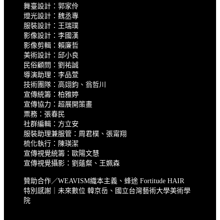
舞臺設計：郭家伶
燈光設計：魏丞專
服裝設計：王瑞璞
影像設計：李國漢
影像剪輯：賴廉哲
美術設計：邱小良
民俗顧問：劉祐誠
導演助理：李品萱
技術團隊：高翊鈞、翁哲川
宣傳統籌：柏雅婷
宣傳協力：超展開策畫
票務：張春民
社群編輯：方立安
服裝助理兼服管：周君樸、張甯翔
梳化執行：陳瑛潔
宣傳視覺統籌：歐陽文慧
宣傳視覺攝影：劉薳粲、王姵森
贊助合作／WEAVISM織本主義、蜂途 Fortitude HAIR
特別感謝｜未來數位 韓京岳、國立台灣藝術大學美術學
院