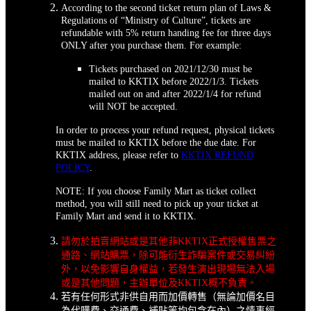
According to the second ticket return plan of Laws &
Regulations of “Ministry of Culture”, tickets are
refundable with 5% return handing fee for three days
ONLY after you purchase them. For example:
Tickets purchased on 2021/12/30 must be
mailed to KKTIX before 2022/1/3. Tickets
mailed out on and after 2022/1/4 for refund
will NOT be accepted.
In order to process your refund request, physical tickets
must be mailed to KKTIX before the due date. For
KKTIX address, please refer to
KKTIX REFUND
POLICY
.
NOTE: If you choose Family Mart as ticket collect
method, you will still need to pick up your ticket at
Family Mart and send it to KKTIX.
請勿於拍賣網站或是其他非KKTIX正式授權售票之
通路、網站購票，除可能衍生詐騙案件或交易糾紛
外，以免影響自身權益，若發生演出現場無法入場
或是其他問題，主辦單位及KKTIX概不負責。
若有任何形式非供自用而加價轉售（無論加價名目
為代購費、交通費、補貼等均包含在內）之情事經