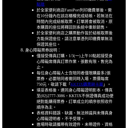
點我
於全家便利商店FamiPort列印繳費單後，需
在10分鐘內在該店櫃檯完成結帳，若無法在
時間內完成結帳取票，訂單將會被取消，原
本購買的座位將釋回到系統中重新銷售。
於全家便利商店之購票動作皆於結帳取票後
方能保證座位，請注意單憑列印繳費單無法
保證其座位。
身心障礙票券說明：
僅接受傳真訂購，1/3(一)
上午10點起接受身
心障礙席傳真訂票作業，張數有限，售完為
止。
每位身心障礙人士含陪同者僅限購最多2張
票券，必要陪同者需同時入場，票價每席
750元，敬請下載「
KKTIX購票刷卡單
」。
填妥表格後，連同身心障礙證明影本，傳真
至(02)2777-3086，KKTIX不保證傳真成功便
絕對能購得票券，訂單成立的順序依照收件
順序為主。
表格資料錯誤、缺漏、無法辨識與未傳真身
心障礙證明者，不予受理。
進場時敬請攜帶有效證件，未帶證件、資格