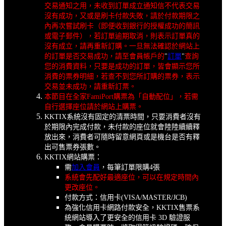
交易通知之用，未收到訂單成立通知信不代表交易
沒有成功，又或是刷卡付款失敗，請於付款期限之
內再次嘗試刷卡（即便收到銀行的授權成功的簡訊
或電子郵件），若訂單逾期取消，則表示訂單真的
沒有成立，請再重新訂購。一旦無法確認於網站上
的訂單是否交易成功，請至會員帳戶的
"
訂單
"
查詢
您的消費資料，只要是成功的訂單，皆會顯示您所
消費的票券明細，若查不到您所訂購的票券，表示
交易並未成功，請重新訂票。
本節目在全家FamiPort購票為「自動配位」，若需
自行選擇座位請於網站上購票。
KKTIX系統沒有固定的清票時間，只要消費者沒有
於期限內完成付款，未付款的座位就會陸陸續續釋
放出來，消費者可隨時留意網頁或是機台是否有釋
出可售票券張數。
KKTIX網站購票：
需
加入會員
，每筆訂單限購4張
系統會先配好最適座位，可以在規定時間內
更改座位。
付款方式：信用卡(VISA/MASTER/JCB)
為強化信用卡網路付款安全，KKTIX售票系
統網站導入了更安全的信用卡 3D 驗證服