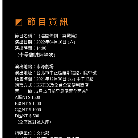
◩ 節 目 資 訊
節目名稱：《陰間條例：冥戰篇》
演出日期：2022年04月16日 (六)
演出時間：14:00
李曼飾城隍場次
（
）
演出地點：水源劇場
演出地址：台北市中正區羅斯福路四段92號
啟售時間：2021年12月30日 (四) 中午12點
購票方式：KKTIX及全台全家便利商店
票 價：2月15日前早鳥購票全面9折
A區NT$ 1500
B區NT $ 1200
C區NT $ 1000
D區NT $ 500
（全席區對號入座）
指導單位：文化部