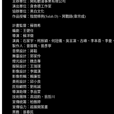
主辦單位：開拓動漫事業有限公司
演出單位：貪食德工作室
協辦單位：黑白文化
作品授權：陰間條例(Salah.D)、冥戰錄(韋宗成)
計畫監督：蘇微希
編劇：王健任
導演：蘇洋徵
演員：石家宇、柯辰穎、何冠儀、吳言凜、古峰、李本善、李曼、
製作人：曾蓉珮、曾彥寧
音樂設計：蔣韜
舞臺設計：郭家伶
燈光設計：魏丞專
服裝設計：王瑞璞
影像設計：李國漢
影像剪輯：賴廉哲
美術設計：邱小良
民俗顧問：劉祐誠
導演助理：李品萱
技術團隊：高翊鈞、翁哲川
宣傳統籌：柏雅婷
宣傳協力：超展開策畫
票務：張春民