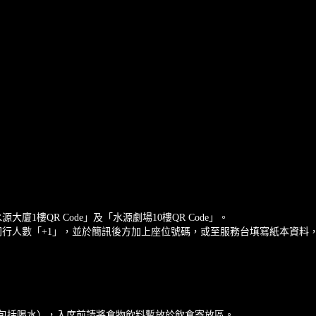
廈1樓QR Code」及「水源劇場10樓QR Code」。
同行人數「+1」，並於簡訊後方加上座位號碼，或至服務台填寫紙本資料
（包括喝水），入席前請將食物飲料暫放於飲食寄放區。