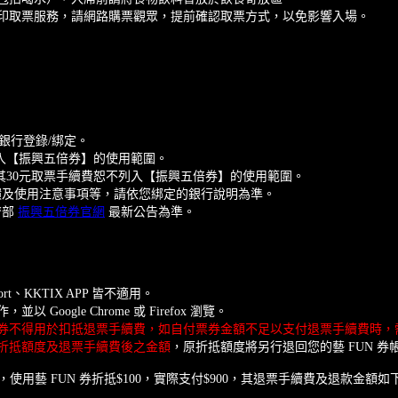
列印取票服務，請網路購票觀眾，提前確認取票方式，以免影響入場。
向銀行登錄/綁定。
不列入【振興五倍券】的使用範圍。
票，其30元取票手續費恕不列入【振興五倍券】的使用範圍。
饋及使用注意事項等，請依您綁定的銀行說明為準。
濟部
振興五倍券官網
最新公告為準。
t、KKTIX APP 皆不適用。
oogle Chrome 或 Firefox 瀏覽。
N 券不得用於扣抵退票手續費，如自付票券金額不足以支付退票手續費時
折抵額度及退票手續費後之金額
，原折抵額度將另行退回您的藝 FUN 券
，使用藝 FUN 券折抵$100，實際支付$900，其退票手續費及退款金額如