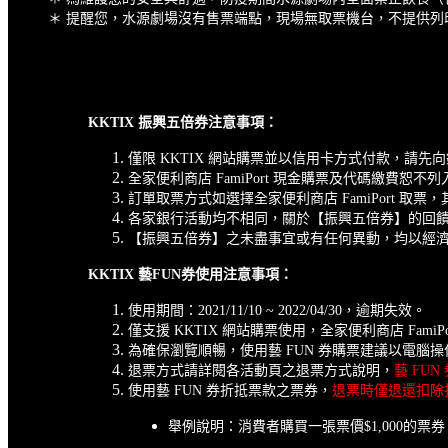
＊ 提醒您，水源劇場沒有售票端點，現場無取票機台，不提供
KKTIX 振興五倍券注意事項：
僅限 KKTIX 網站購票並以信用卡方式付款，請先
全家便利商店 FamiPort 現金購票及代碼繳費恕
訂單取票方式如選擇全家便利商店 FamiPort 取
各家銀行活動均不相同，關於【振興五倍券】的回
【振興五倍券】之未盡事宜或有任何異動，均以經
KKTIX 藝FUN券使用注意事項：
使用期間：2021/11/10 ~ 2022/04/30，逾期失效。
僅支援 KKTIX 網站購票使用，全家便利商店 FamiPor
為確保瀏覽順暢，使用藝 FUN 券購票建議以電腦操作，並以 G
退票方式請詳閱各活動頁之退票方式說明，
藝 FU
使用藝 FUN 券折抵票款之票券，
退票時僅退還扣除
舉例說明：消費者購買一張票價$1,000的票券