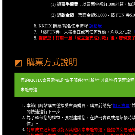
(1)
退票手續費
：以票面金額$1,000計算，如活
(2)
退款金額
：票面金額$1,000 - 藝 FUN
KKTIX 購票/報名使用流程
請點我
「藝FUN券」未盡事宜或有任何異動，均以文化部
提醒您！訂單一旦「成立並完成付款」後，發現忘了使
◩ 購票方式說明
您的KKTIX會員需完成"電子郵件地址驗證"才能進行購票流
未能寄達。
本節目網站購票僅接受會員購買，購票前請先"
加入會員
"
間快速進行下一步。
為了確保您的權益，強烈建議您，在註冊會員或是結帳時填寫
信』。
訂單成立通知信可能因其他因素未能寄達，僅提供交易通