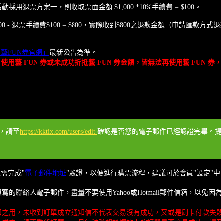
動採用退票方案一，則收取票面金額 $1,000 *10%手續費 = $100。
 券$100 - 退票手續費$100 = $800，實際收到$800之退款金額（申請
「藝FUN券官網」
最新公告為準。
用藝 FUN 券或未成功折抵藝 FUN 券金額，皆無法再使用藝 FUN
程，請至
https://kktix.com/users/edit
確認是否您的電子郵件已經認證完畢。提醒您
並需完成"
電子郵件地址
"驗證，以便進行購票流程，建議可於會員"設定"中
的聯絡人電子郵件，盡量不要使用Yahoo或Hotmail郵件信箱，以
知之用，未收到訂單成立通知信不代表交易沒有成功，又或是刷卡付款失