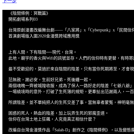
下一步
《陰間條例：冥戰篇》
開拓劇場系列03
台灣原創漫畫改編舞台劇——「八家將」x「Cyberpunk」x「民間信
首演劇場版入圍2020金漫獎跨域應用獎
上有人間，下有陰間──現代，台灣。
此地，廟宇的香火與Wifi的訊號並存。人們的信仰時有更替，有時
最不受歡迎的，莫過於來自陰間的陰差，只有當你死期將至，才會現
范無赦，謝必安，生前好兄弟，死後纏一起。
兩個魂魄一齊被城隍收服，成為了保人一路好走的陰差「七爺八爺」
一場繞境時的意外，打破了生死簿的規矩，更牽扯出范謝兩人，一百
所謂陰差，並不單純把人的生死交差了事，當無辜者蒙冤，神明毫無
困惑的死人，熱血的陰差，加上玩弄生死的邪魔歪道。
信仰在台灣土地上狂飆，人究竟真正相信什麼？
改編自台灣金漫獎作品「Salah-D」創作之《陰間條例》，以及變