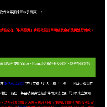
匯款方式退款者會再扣除匯款手續費）。
 券，請務必在「取票繳費」步驟確認訂單明細及金額後再進行付款。
請勿使用Yahoo、Hotmail信箱註冊及驗證，以避免驗證信
的"
報名預填資料
"先行存檔「姓名」和「手機」，可減少購票時
免因為擋信、漏信，甚至被視為垃圾郵件而無法收到『訂單成立通知
敗，請於付款期限之內再次嘗試刷卡（即便收到銀行的授權成功的