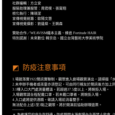
社群編輯：方立安
服裝助理兼服管：周君樸、張甯翔
梳化執行：陳瑛潔
宣傳視覺統籌：歐陽文慧
宣傳視覺攝影：劉薳粲、王姵森
贊助合作／WEAVISM織本主義、蜂途 Fortitude HAIR
特別感謝｜未來數位 韓京岳、國立台灣藝術大學美術學院
◩ 防疫注意事項
1.場館落實1922簡訊實聯制，觀眾進入劇場觀賞演出，請掃描「水源大
2.未申辦手機者或孩童亦須登記，可由同行親友於簡訊後方加上
3.1樓入口大門處測量體溫，若超過37.5度以上，將婉拒入場。
入場觀眾請全程配戴口罩，若未戴口罩者，將婉拒入場。
4.入口處將提供酒精，敬請入場前消毒雙手。
無法配合上述1️至3️點之觀眾，將於開演前協助辦理退票。
---------
＊ 為維護您的安全與舒適，防疫期間水源劇場內全面禁止飲食