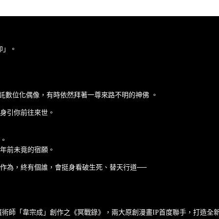
仰」。
寄託數位化偶像，有時依然拜著一尊來路不明的神佛 。
身引你前往來世。
。
年前未竟的宿願。
作為，終有個誰，會挺身看破生死、替天行道──
態魔術師「韋宗成」創作之《冥戰錄》，兩大原創漫畫IP首度聯手，打造全