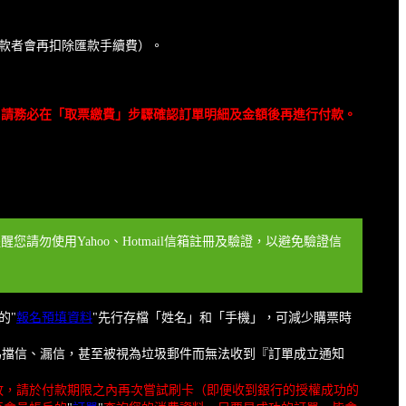
匯款方式退款者會再扣除匯款手續費）。
 券，請務必在「取票繳費」步驟確認訂單明細及金額後再進行付款。
請勿使用Yahoo、Hotmail信箱註冊及驗證，以避免驗證信
的"
報名預填資料
"先行存檔「姓名」和「手機」，可減少購票時
免因為擋信、漏信，甚至被視為垃圾郵件而無法收到『訂單成立通知
敗，請於付款期限之內再次嘗試刷卡（即便收到銀行的授權成功的