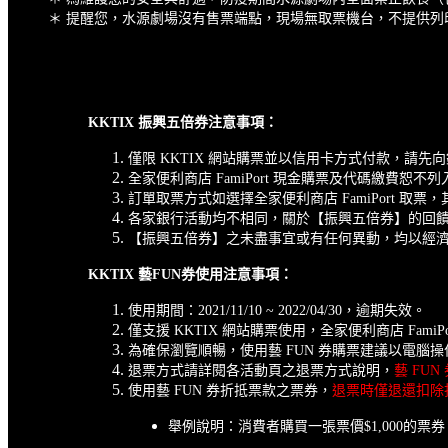
＊ 提醒您，水源劇場沒有售票端點，現場無取票機台，不提供
KKTIX 振興五倍券注意事項：
僅限 KKTIX 網站購票並以信用卡方式付款，請先
全家便利商店 FamiPort 現金購票及代碼繳費恕
訂單取票方式如選擇全家便利商店 FamiPort 取
各家銀行活動均不相同，關於【振興五倍券】的回
【振興五倍券】之未盡事宜或有任何異動，均以經
KKTIX 藝FUN券使用注意事項：
使用期間：2021/11/10 ~ 2022/04/30，逾期失效。
僅支援 KKTIX 網站購票使用，全家便利商店 FamiPor
為確保瀏覽順暢，使用藝 FUN 券購票建議以電腦操作，並以 G
退票方式請詳閱各活動頁之退票方式說明，
藝 FU
使用藝 FUN 券折抵票款之票券，
退票時僅退還扣除
舉例說明：消費者購買一張票價$1,000的票券