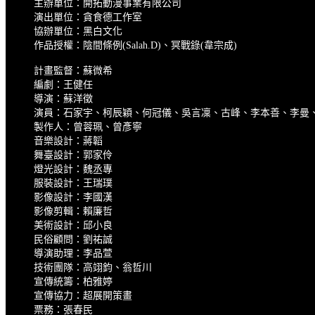
主辦單位：開拓動漫事業有限公司
演出單位：貪食德工作室
協辦單位：黑白文化
作品授權：陰間條例(Salah.D)、冥戰錄(韋宗成)
計畫監督：蘇微希
編劇：王健任
導演：蘇洋徵
演員：石家宇、柯辰穎、何冠儀、吳言凜、古峰、李本善、李曼、
製作人：曾蓉珮、曾彥寧
音樂設計：蔣韜
舞臺設計：郭家伶
燈光設計：魏丞專
服裝設計：王瑞璞
影像設計：李國漢
影像剪輯：賴廉哲
美術設計：邱小良
民俗顧問：劉祐誠
導演助理：李品萱
技術團隊：高翊鈞、翁哲川
宣傳統籌：柏雅婷
宣傳協力：超展開策畫
票務：張春民