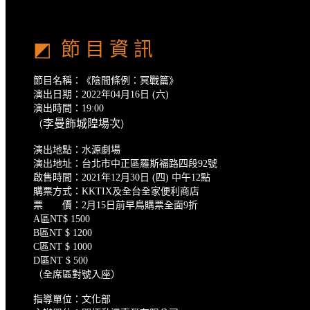
◩ 節 目 資 訊
節目名稱：《陰間條例：冥戰篇》
演出日期：2022年04月16日 (六)
演出時間：19:00
李曼飾城隍場次
（
）
演出地點：水源劇場
演出地址：台北市中正區羅斯福路四段92號
啟售時間：2021年12月30日 (四) 中午12點
購票方式：KKTIX及全台全家便利商店
票 價：2月15日前早鳥購票全面9折
A區NT$ 1500
B區NT $ 1200
C區NT $ 1000
D區NT $ 500
（全席區對號入座）
指導單位：文化部