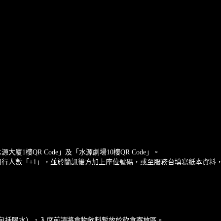
廈1樓QR Code」及「水源劇場10樓QR Code」。
同行人數「+1」，並於簡訊後方加上座位號碼，或至服務台填寫紙本資料
（包括喝水），入席前請將食物飲料暫放於飲食寄放區。