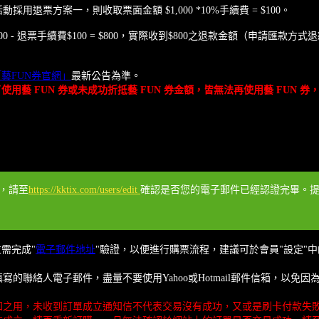
動採用退票方案一，則收取票面金額 $1,000 *10%手續費 = $100。
 券$100 - 退票手續費$100 = $800，實際收到$800之退款金額（申請
「藝FUN券官網」
最新公告為準。
用藝 FUN 券或未成功折抵藝 FUN 券金額，皆無法再使用藝 FUN
程，請至
https://kktix.com/users/edit
確認是否您的電子郵件已經認證完畢。提醒您
並需完成"
電子郵件地址
"驗證，以便進行購票流程，建議可於會員"設定"中
的聯絡人電子郵件，盡量不要使用Yahoo或Hotmail郵件信箱，以
知之用，未收到訂單成立通知信不代表交易沒有成功，又或是刷卡付款失