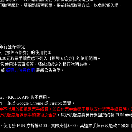
列印取票服務，請網路購票觀眾，提前確認取票方式，以免影響入場。
向銀行登錄/綁定。
不列入【振興五倍券】的使用範圍。
票，其30元取票手續費恕不列入【振興五倍券】的使用範圍。
饋及使用注意事項等，請依您綁定的銀行說明為準。
濟部
振興五倍券官網
最新公告為準。
t、KKTIX APP 皆不適用。
oogle Chrome 或 Firefox 瀏覽。
N 券不得用於扣抵退票手續費，如自付票券金額不足以支付退票手續費時
折抵額度及退票手續費後之金額
，原折抵額度將另行退回您的藝 FUN 券
，使用藝 FUN 券折抵$100，實際支付$900，其退票手續費及退款金額如