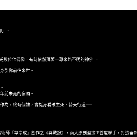
仰」。
寄託數位化偶像，有時依然拜著一尊來路不明的神佛 。
身引你前往來世。
。
年前未竟的宿願。
作為，終有個誰，會挺身看破生死、替天行道──
態魔術師「韋宗成」創作之《冥戰錄》，兩大原創漫畫IP首度聯手，打造全