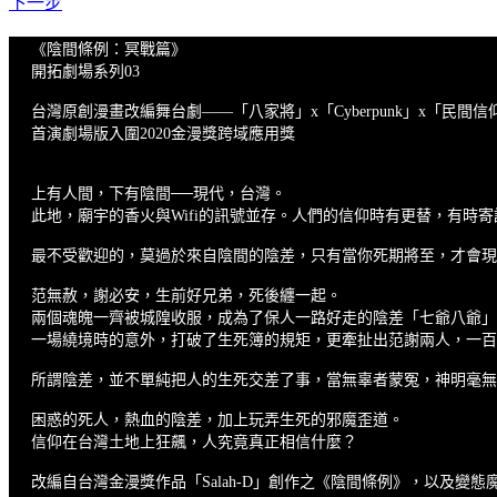
下一步
《陰間條例：冥戰篇》
開拓劇場系列03
台灣原創漫畫改編舞台劇——「八家將」x「Cyberpunk」x「民間信
首演劇場版入圍2020金漫獎跨域應用獎
上有人間，下有陰間──現代，台灣。
此地，廟宇的香火與Wifi的訊號並存。人們的信仰時有更替，有時
最不受歡迎的，莫過於來自陰間的陰差，只有當你死期將至，才會現
范無赦，謝必安，生前好兄弟，死後纏一起。
兩個魂魄一齊被城隍收服，成為了保人一路好走的陰差「七爺八爺」
一場繞境時的意外，打破了生死簿的規矩，更牽扯出范謝兩人，一百
所謂陰差，並不單純把人的生死交差了事，當無辜者蒙冤，神明毫無
困惑的死人，熱血的陰差，加上玩弄生死的邪魔歪道。
信仰在台灣土地上狂飆，人究竟真正相信什麼？
改編自台灣金漫獎作品「Salah-D」創作之《陰間條例》，以及變