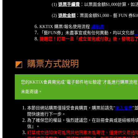
(1)
退票手續費
：以票面金額$1,000計算，如活
(2)
退款金額
：票面金額$1,000 - 藝 FUN
KKTIX 購票/報名使用流程
請點我
「藝FUN券」未盡事宜或有任何異動，均以文化部
提醒您！訂單一旦「成立並完成付款」後，發現忘了使
◩ 購票方式說明
您的KKTIX會員需完成"電子郵件地址驗證"才能進行購票流
未能寄達。
本節目網站購票僅接受會員購買，購票前請先"
加入會員
"
間快速進行下一步。
為了確保您的權益，強烈建議您，在註冊會員或是結帳時填寫
信』。
訂單成立通知信可能因其他因素未能寄達，僅提供交易通