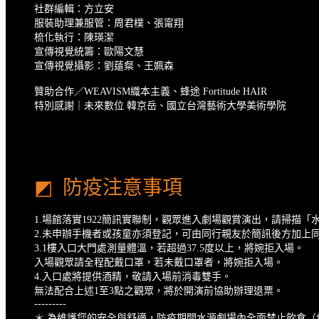
社群編輯：方立安
服裝助理兼服管：周君樸、張甯翔
梳化執行：陳瑛潔
宣傳視覺統籌：歐陽文慧
宣傳視覺攝影：劉薳粲、王姵森
贊助合作／WEAVISM織本主義、蜂途 Fortitude HAIR
特別感謝｜未來數位 韓京岳、國立台灣藝術大學美術學院
◩ 防疫注意事項
1.場館落實1922簡訊實聯制，觀眾進入劇場觀賞演出，請掃描「水源大
2.未申辦手機者或孩童亦須登記，可由同行親友於簡訊後方加上
3.1樓入口大門處測量體溫，若超過37.5度以上，將婉拒入場。
入場觀眾請全程配戴口罩，若未戴口罩者，將婉拒入場。
4.入口處將提供酒精，敬請入場前消毒雙手。
無法配合上述1️至3️點之觀眾，將於開演前協助辦理退票。
---------
＊ 為維護您的安全與舒適，防疫期間水源劇場內全面禁止飲食