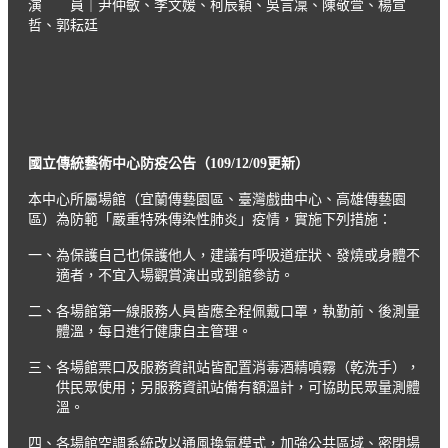
演 員｜尹仲敏、李文媛、柯辰穎、吳言凜、陳敬萱、楊宣
哲、郭耘廷
國立傳統藝術中心防疫公告（
109/12/09
更新）
本中心所屬場館（宜蘭傳藝園區、臺灣戲曲中心、高雄傳藝園
區）為防範「嚴重特殊傳染性肺炎」疫情，實施下列措施：
一、為保護自己也保護他人，建議有呼吸道症狀、發燒或身體不
適者，不宜入場觀賞演出或到館參訪。
二、各場館第一線服務人員皆應全程佩戴口罩，執勤前、後測量
體溫，每日進行健康自主管理。
三、各場館票口及服務資訊站皆配置消毒酒精噴霧（乾洗手），
供民眾使用；另服務資訊站備有額溫計，可協助民眾量測體
溫。
四、各場館空調系統改以通風換氣模式，加強公共區域、密閉場