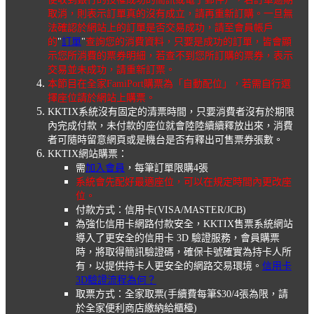
取消，則表示訂單真的沒有成立，請再重新訂購。一旦無
法確認於網站上的訂單是否交易成功，請至會員帳戶
的
"
訂單
"
查詢您的消費資料，只要是成功的訂單，皆會顯
示您所消費的票券明細，若查不到您所訂購的票券，表示
交易並未成功，請重新訂票。
本節目在全家FamiPort購票為「自動配位」，若需自行選
擇座位請於網站上購票。
KKTIX系統沒有固定的清票時間，只要消費者沒有於期限
內完成付款，未付款的座位就會陸陸續續釋放出來，消費
者可隨時留意網頁或是機台是否有釋出可售票券張數。
KKTIX網站購票：
需
加入會員
，每筆訂單限購4張
系統會先配好最適座位，可以在規定時間內更改座
位。
付款方式：信用卡(VISA/MASTER/JCB)
為強化信用卡網路付款安全，KKTIX售票系統網站
導入了更安全的信用卡 3D 驗證服務，會員購票
時，將取得簡訊驗證碼，確保卡號確實為持卡人所
有，以提供持卡人更安全的網路交易環境。
信用卡
3D驗證流程為何？
取票方式：全家取票(手續費每筆$30/4張為限，請
於全家便利商店繳納給櫃檯)