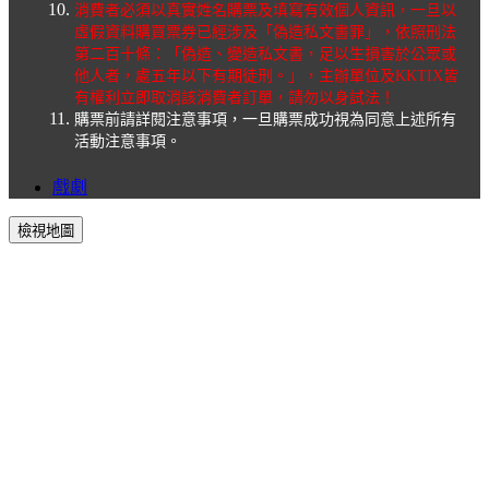
消費者必須以真實姓名購票及填寫有效個人資訊，一旦以
虛假資料購買票券已經涉及「偽造私文書罪」，依照刑法
第二百十條：「偽造、變造私文書，足以生損害於公眾或
他人者，處五年以下有期徒刑。」，主辦單位及KKTIX皆
有權利立即取消該消費者訂單，請勿以身試法！
購票前請詳閱注意事項，一旦購票成功視為同意上述所有
活動注意事項。
戲劇
檢視地圖