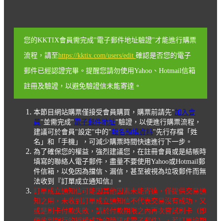
您的KKTIX會員需完成"電子郵件地址驗證"才能進行購票
流程，請至
https://kktix.com/users/edit
確認是否您的電子
郵件已經認證完畢。提醒您請勿使用Yahoo、Hotmail信箱
註冊及驗證，以避免驗證信未能寄達。
本節目網站購票僅接受會員購買，購票前請先"
加入會
員
"並需完成"
電子郵件地址
"驗證，以便進行購票流程，
建議可於會員"設定"中的"
報名預填資料
"先行存檔「姓
名」和「手機」，可減少購票時間快速進行下一步。
為了確保您的權益，強烈建議您，在註冊會員或是結帳時
填寫的聯絡人電子郵件，盡量不要使用Yahoo或Hotmail郵
件信箱，以免因為擋信、漏信，甚至被視為垃圾郵件而無
法收到『訂單成立通知信』。
訂單成立通知信可能因其他因素未能寄達，僅提供交易通
知之用，未收到訂單成立通知信不代表交易沒有成功，又
或是刷卡付款失敗，請於付款期限之內再次嘗試刷卡（即
便收到銀行的授權成功的簡訊或電子郵件），若訂單逾期