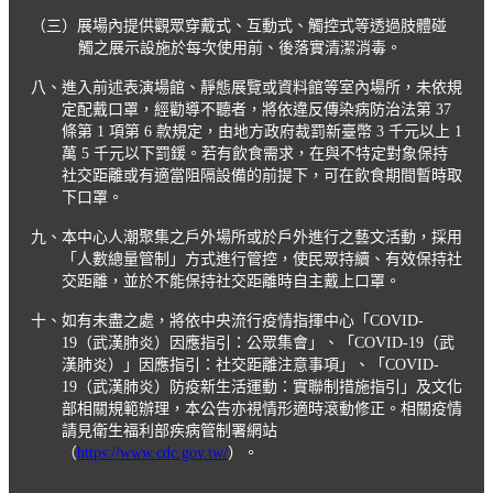
（三）展場內提供觀眾穿戴式、互動式、觸控式等透過肢體碰
觸之展示設施於每次使用前、後落實清潔消毒。
八、進入前述表演場館、靜態展覽或資料館等室內場所，未依規
定配戴口罩，經勸導不聽者，將依違反傳染病防治法第 37
條第 1 項第 6 款規定，由地方政府裁罰新臺幣 3 千元以上 1
萬 5 千元以下罰鍰。若有飲食需求，在與不特定對象保持
社交距離或有適當阻隔設備的前提下，可在飲食期間暫時取
下口罩。
九、本中心人潮聚集之戶外場所或於戶外進行之藝文活動，採用
「人數總量管制」方式進行管控，使民眾持續、有效保持社
交距離，並於不能保持社交距離時自主戴上口罩。
十、如有未盡之處，將依中央流行疫情指揮中心「COVID-
19（武漢肺炎）因應指引：公眾集會」、「COVID-19（武
漢肺炎）」因應指引：社交距離注意事項」、「COVID-
19（武漢肺炎）防疫新生活運動：實聯制措施指引」及文化
部相關規範辦理，本公告亦視情形適時滾動修正。相關疫情
請見衛生福利部疾病管制署網站
（
https://www.cdc.gov.tw/
）。