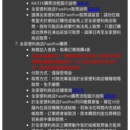
KKTIX購票流程圖示說明
請點我
全家便利商店FamiPort取票說明
請點我
選擇全家便利商店FamiPort取票請留意：請勿在啟
售當天於網站訂購完成後馬上至全家便利商店取
票，極有可能因系統繁忙無法馬上取票，只要訂購
成功票券在演出前皆可取票，請擇日再至全家便利
商店取票。
全家便利商店FamiPort購票：
無需加入會員，每筆訂單限購4張
為系統自動配位，選擇區域後系統將自動配至購買
票價的最適區域及座位，且可能與選擇的區域不
同，無法自行選區域及座位。
付款方式：僅接受現金
取票方式：付款完畢直接於全家便利商店櫃檯現場
取票，免手續費
全家便利商店店鋪查詢
請點我
全家便利商店FamiPort購票流程圖示說明
請點我
於全家便利商店FamiPort列印繳費單後，需在10分
鐘內在該店櫃檯完成結帳，若無法在時間內完成結
帳取票，訂單將會被取消，原本購買的座位將釋回
到系統中重新銷售。
於全家便利商店之購票動作皆於結帳取票後方能保