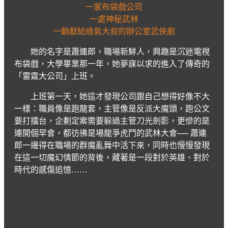
一家布袋戲公司
一處神秘武林
一齣獻給過氣大叔的辦公室武俠劇
她的名字是蕭連郎，職場新鮮人，興趣是沉迷電視
布袋戲，大學畢業那一年，她夢寐以求的進入了傳奇的
「雷霆大公司」上班。
上班第一天，她這才發現公司跟自己想得好像不大
一樣：職員像是跑龍套，主管像是反派大魔頭，跑公文
要打擂台，企劃定案需要躲過主管刀光劍影，更慘的是
連開個早會，都彷彿是場龍爭虎鬥的武林大會── 蕭連
郎一邊得在職場的群魔亂舞中活下來，同時也慢慢發現
在這一切魔幻情節的背後，藏著是一段對於英雄、對於
時代的感傷追憶……