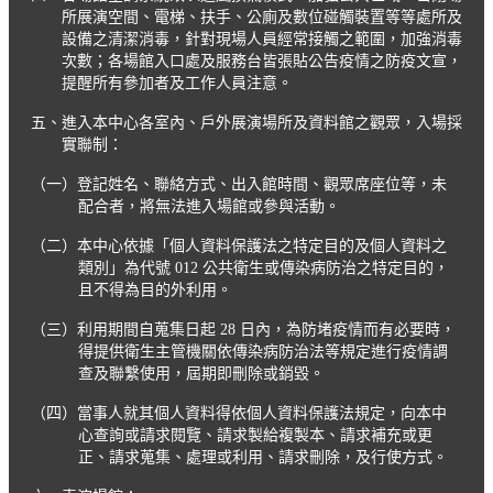
所展演空間、電梯、扶手、公廁及數位碰觸裝置等等處所及
設備之清潔消毒，針對現場人員經常接觸之範圍，加強消毒
次數；各場館入口處及服務台皆張貼公告疫情之防疫文宣，
提醒所有參加者及工作人員注意。
五、進入本中心各室內、戶外展演場所及資料館之觀眾，入場採
實聯制：
（一）登記姓名、聯絡方式、出入館時間、觀眾席座位等，未
配合者，將無法進入場館或參與活動。
（二）本中心依據「個人資料保護法之特定目的及個人資料之
類別」為代號 012 公共衛生或傳染病防治之特定目的，
且不得為目的外利用。
（三）利用期間自蒐集日起 28 日內，為防堵疫情而有必要時，
得提供衛生主管機關依傳染病防治法等規定進行疫情調
查及聯繫使用，屆期即刪除或銷毀。
（四）當事人就其個人資料得依個人資料保護法規定，向本中
心查詢或請求閱覽、請求製給複製本、請求補充或更
正、請求蒐集、處理或利用、請求刪除，及行使方式。