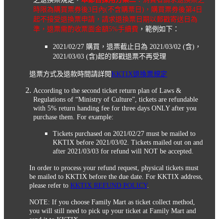
時限為購買票券後3日內(不含購票日)，購買票券後第4日
起不接受退換票申請，請求退換票日期以郵戳寄送日為
準，退票需酌收票面金額5%手續費
，範例如下：
2021/02/27 購買，退票截止日為 2021/03/02 (含)，
2021/03/03 (含)起的郵戳退票不再受理
退票方式及退款時間請詳閱
KKTIX退換票規定
According to the second ticket return plan of Laws &
Regulations of “Ministry of Culture”, tickets are refundable
with 5% return handing fee for three days ONLY after you
purchase them. For example:
Tickets purchased on 2021/02/27 must be mailed to
KKTIX before 2021/03/02. Tickets mailed out on and
after 2021/03/03 for refund will NOT be accepted.
In order to process your refund request, physical tickets must
be mailed to KKTIX before the due date. For KKTIX address,
please refer to
KKTIX REFUND POLICY
.
NOTE: If you choose Family Mart as ticket collect method,
you will still need to pick up your ticket at Family Mart and