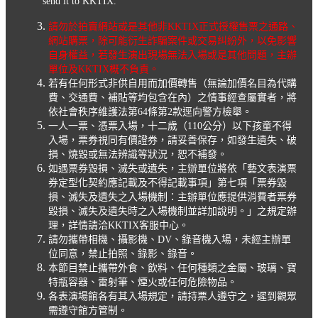
send it to KKTIX.
請勿於拍賣網站或是其他非KKTIX正式授權售票之通路、
網站購票，除可能衍生詐騙案件或交易糾紛外，以免影響
自身權益，若發生演出現場無法入場或是其他問題，主辦
單位及KKTIX概不負責。
若有任何形式非供自用而加價轉售（無論加價名目為代購
費、交通費、補貼等均包含在內）之情事經查屬實者，將
依社會秩序維護法第64條第2款逕向警方檢舉。
一人一票、憑票入場，十二歲（110公分）以下孩童不得
入場，票券視同有價證券，請妥善保存，如發生遺失、破
損、燒毀或無法辨識等狀況，恕不補發。
如遇票券毀損、滅失或遺失，主辦單位將依「藝文表演票
券定型化契約應記載及不得記載事項」第七項「票券毀
損、滅失及遺失之入場機制：主辦單位應提供消費者票券
毀損、滅失及遺失時之入場機制並詳加說明。」之規定辦
理，詳情請洽KKTIX客服中心。
請勿攜帶相機、攝影機、DV、錄音機入場，未經主辦單
位同意，禁止拍照、錄影、錄音。
本節目禁止攜帶外食、飲料、任何種類之金屬、玻璃、寶
特瓶容器、雷射筆、煙火或任何危險物品。
各表演場館各有其入場規定，請持票人遵守之，遲到觀眾
需遵守館方管制。