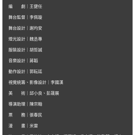
編 劇｜王健任
舞台監督｜李佩璇
舞台設計｜謝均安
燈光設計｜魏丞專
服裝設計｜胡哲誠
音樂設計｜蔣韜
動作設計｜郭耘廷
視覺統籌、影像設計｜李國漢
美 術｜邱小良、彭晟展
導演助理｜陳宗翰
票 務｜張春民
漫 畫｜米雷