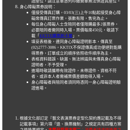
證座位，請注意單憑列印繳費單無法保證其座位。
身心障礙票券說明：
僅接受傳真訂購，03/03(三)上午10點起接受身心障
礙席傳真訂票作業，張數有限，售完為止。
每位身心障礙人士含陪同者僅限購最多2張票券，
必要陪同者需同時入場，票價每席450元，敬請下
載「
KKTIX購票刷卡單
」。
填妥表格後，連同身心障礙證明影本，傳真至
(02)2777-3086，KKTIX不保證傳真成功便絕對能購
得票券，訂單成立的順序依照收件順序為主。
表格資料錯誤、缺漏、無法辨識與未傳真身心障礙
證明者，不予受理。
進場時敬請攜帶有效證件，未帶證件、資格不符
者、或非本人者需補票價差額始得入場。
身心障礙者與陪同者須同時憑同一身心障礙證明驗
證進場。
根據文化部訂定『藝文表演票券定型化契約應記載及不得
記載事項』第六項「退、換票機制」之規定共有四種方案
之退換票規定，
本節目採用方案二
：消費者請求退換票之